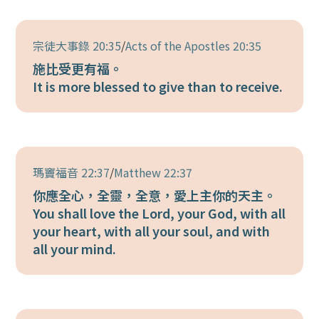
宗徒大事錄 20:35
/
Acts of the Apostles 20:35
施比受更有福。
It is more blessed to give than to receive.
瑪竇福音 22:37
/
Matthew 22:37
你應全心，全靈，全意，愛上主你的天主。
You shall love the Lord, your God, with all
your heart, with all your soul, and with
all your mind.