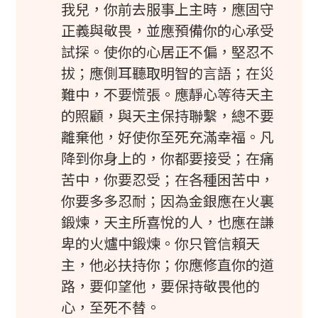
我兒，你前去服事上主時，應固守
正義與敬畏，並應預備你的心承受
試探。使你的心居正不偏，堅忍不
拔；應側耳聽取明智的言語；在災
難中，不要慌張。應靜心等待天主
的照顧，與天主保持聯繫，總不要
離棄他，好使你至死充滿幸福。凡
降到你身上的，你都要接受；在痛
苦中，你要忍受；在各種困苦中，
你要多多忍耐；因為金銀應在火裏
鍛煉，天主所喜悅的人，也應在謙
卑的火爐中鍛煉。你只管信賴天
主，他必扶持你；你應修直你的道
路，要仰望他，要保持敬畏他的
心，至死不替。