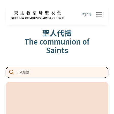
EN
聖人代禱
The communion of
Saints