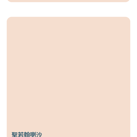
聖若翰喇沙