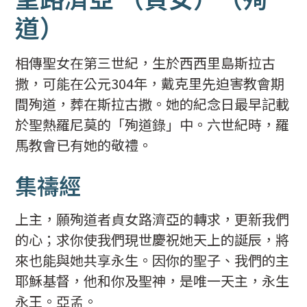
道）
相傳聖女在第三世紀，生於西西里島斯拉古
撒，可能在公元304年，戴克里先迫害教會期
間殉道，葬在斯拉古撒。她的紀念日最早記載
於聖熱羅尼莫的「殉道錄」中。六世紀時，羅
馬教會已有她的敬禮。
集禱經
上主，願殉道者貞女路濟亞的轉求，更新我們
的心；求你使我們現世慶祝她天上的誕辰，將
來也能與她共享永生。因你的聖子、我們的主
耶穌基督，他和你及聖神，是唯一天主，永生
永王。亞孟。