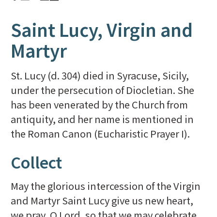
Saint Lucy, Virgin and
Martyr
St. Lucy (d. 304) died in Syracuse, Sicily,
under the persecution of Diocletian. She
has been venerated by the Church from
antiquity, and her name is mentioned in
the Roman Canon (Eucharistic Prayer I).
Collect
May the glorious intercession of the Virgin
and Martyr Saint Lucy give us new heart,
we pray, O Lord, so that we may celebrate