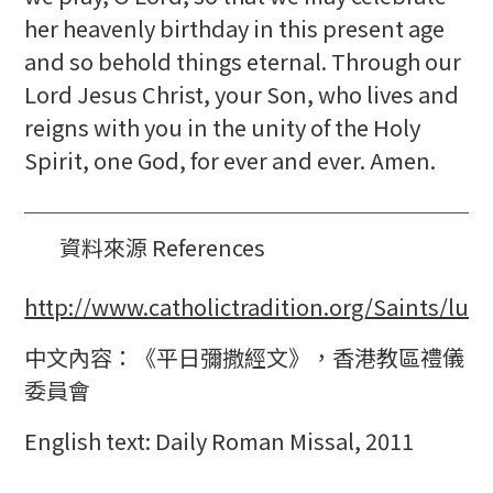
her heavenly birthday in this present age
and so behold things eternal. Through our
Lord Jesus Christ, your Son, who lives and
reigns with you in the unity of the Holy
Spirit, one God, for ever and ever. Amen.
資料來源 References
http://www.catholictradition.org/Saints/luc
中文內容：《平日彌撒經文》，香港教區禮儀
委員會
English text: Daily Roman Missal, 2011