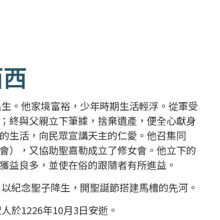
西西
西出生。他家境富裕，少年時期生活輕浮。從軍受
；終與父親立下筆據，捨棄遺產，便全心獻身
的生活，向民眾宣講天主的仁愛。他召集同
會），又協助聖嘉勒成立了修女會。他立下的
獲益良多，並使在俗的跟隨者有所進益。
槽，以紀念聖子降生，開聖誕節搭建馬槽的先河。
人於1226年10月3日安逝。