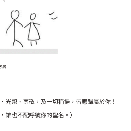
濟
、光榮、尊敬，及一切稱揚，皆應歸屬於你！
，誰也不配呼號你的聖名。）