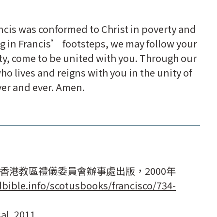
ancis was conformed to Christ in poverty and
ng in Francis’ footsteps, we may follow your
ity, come to be united with you. Through our
ho lives and reigns with you in the unity of
ever and ever. Amen.
香港教區禮儀委員會辦事處出版，2000年
bible.info/scotusbooks/francisco/734-
al, 2011