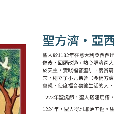
聖方濟‧亞
聖人於1182年在意大利亞西
傷後，回頭改過，熱心賙濟窮人
於天主，實踐福音聖訓，度貧窮
志，創立了小兄弟會（今稱方濟
會規，使度福音勸諭生活的人，
1223年聖誕節，聖人搭建馬
1224年，聖人得印耶穌五傷。聖