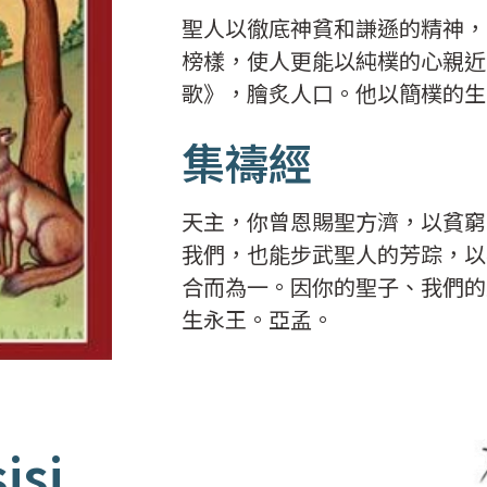
聖人以徹底神貧和謙遜的精神，
榜樣，使人更能以純樸的心親近
歌》，膾炙人口。他以簡樸的生
集禱經
天主，你曾恩賜聖方濟，以貧窮
我們，也能步武聖人的芳踪，以
合而為一。因你的聖子、我們的
生永王。亞孟。
isi