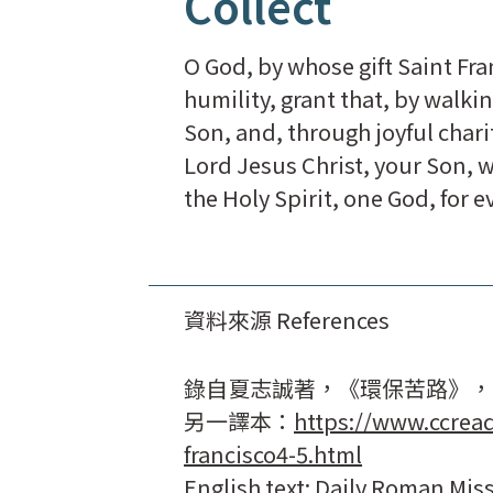
Collect
O God, by whose gift Saint Fr
humility, grant that, by walki
Son, and, through joyful char
Lord Jesus Christ, your Son, w
the Holy Spirit, one God, for 
資料來源 References
錄自夏志誠著，《環保苦路》，
另一譯本：
https://www.ccread
francisco4-5.html
English text: Daily Roman Miss