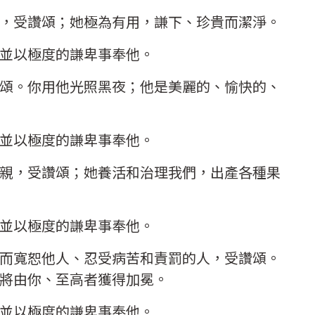
，受讚頌；她極為有用，謙下、珍貴而潔淨。
並以極度的謙卑事奉他。
頌。你用他光照黑夜；他是美麗的、愉快的、
並以極度的謙卑事奉他。
親，受讚頌；她養活和治理我們，出產各種果
並以極度的謙卑事奉他。
而寬恕他人、忍受病苦和責罰的人，受讚頌。
將由你、至高者獲得加冕。
並以極度的謙卑事奉他。